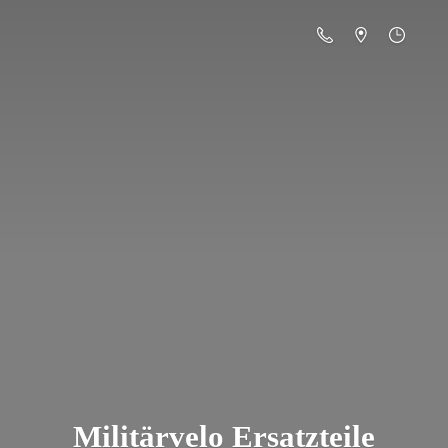
Militä
rvelo Ersatzteile