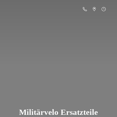
Militä
rvelo Ersatzteile