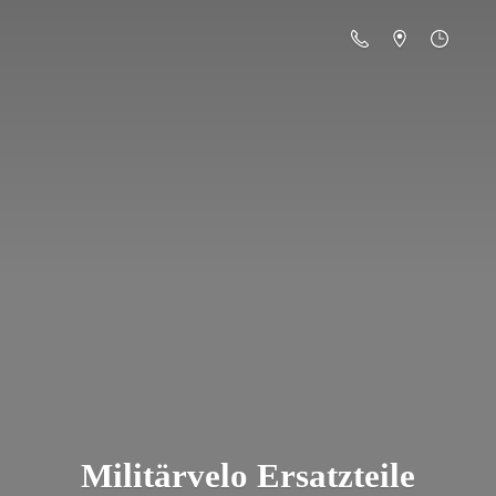
Militä
rvelo Ersatzteile