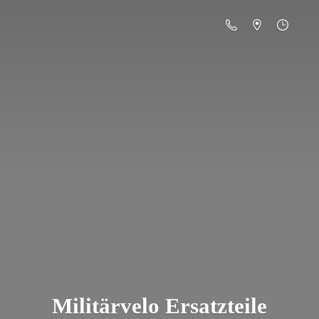
Militä
rvelo Ersatzteile