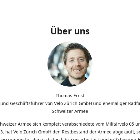
Über uns
Thomas Ernst
 und Geschäftsführer von Velo Zürich GmbH und ehemaliger Radfa
Schweizer Armee
chweizer Armee sich komplett verabschiedete vom Militärvelo 05 
3, hat Velo Zürich GmbH den Restbestand der Armee abgekauft, so
lversorgung für die nächsten Jahre gesichert ist und in Schweizer