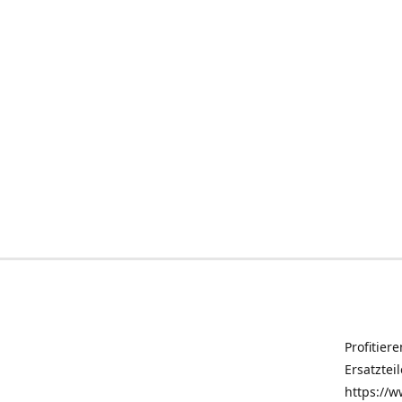
Profitier
Ersatztei
https://w