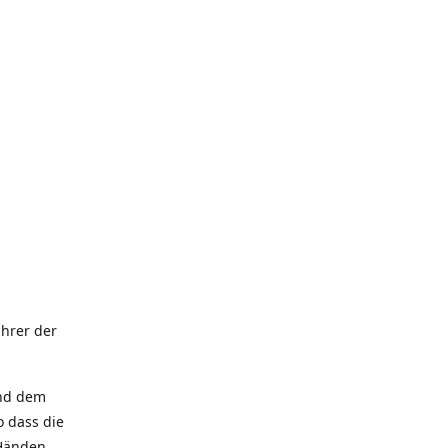
hrer der
und dem
 dass die
 Händen