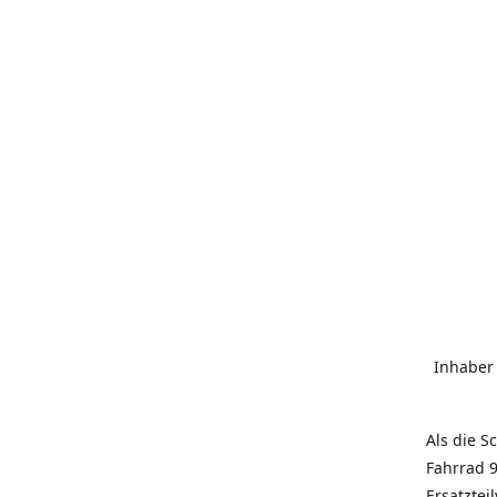
Inhaber
Als die S
Fahrrad 9
Ersatztei