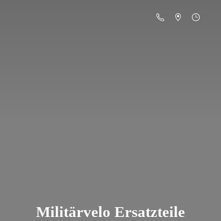
Militä
rvelo Ersatzteile