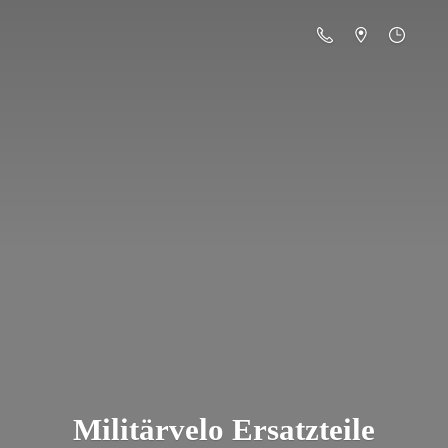
Militä
rvelo Ersatzteile