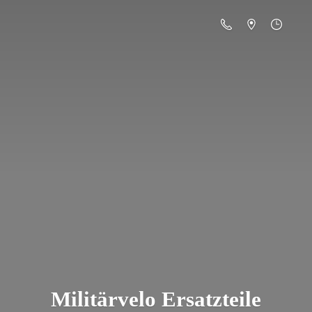
Militä
rvelo Ersatzteile