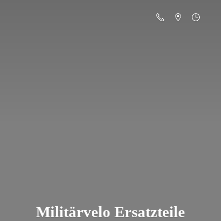
Militä
rvelo Ersatzteile