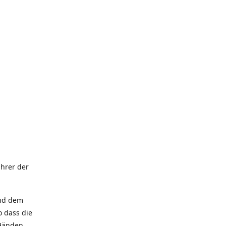
hrer der
und dem
 dass die
 Händen