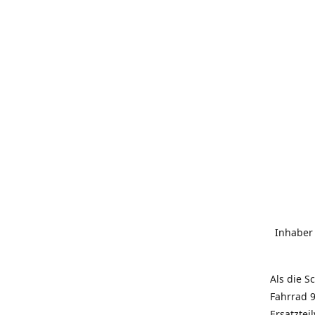
Inhaber
Als die S
Fahrrad 9
Ersatztei