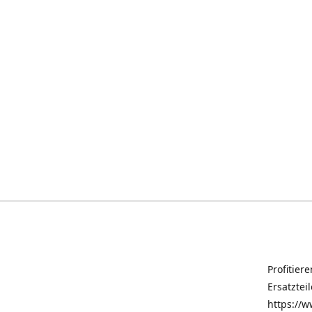
Profitier
Ersatztei
https://w