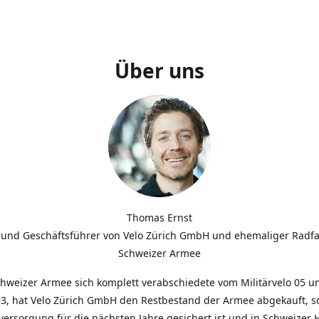
Über uns
Thomas Ernst
 und Geschäftsführer von Velo Zürich GmbH und ehemaliger Radfa
Schweizer Armee
chweizer Armee sich komplett verabschiedete vom Militärvelo 05 
3, hat Velo Zürich GmbH den Restbestand der Armee abgekauft, so
lversorgung für die nächsten Jahre gesichert ist und in Schweizer