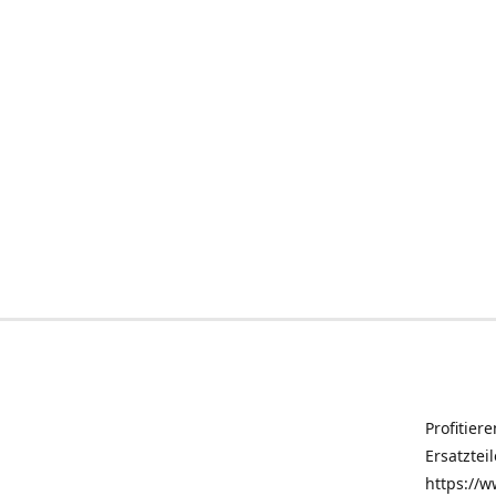
Profitier
Ersatztei
https://w