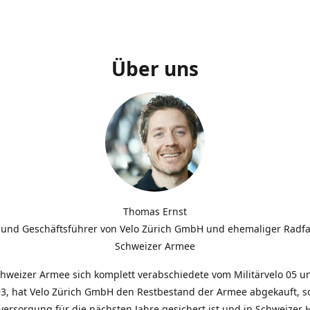
Über uns
Thomas Ernst
 und Geschäftsführer von Velo Zürich GmbH und ehemaliger Radfa
Schweizer Armee
chweizer Armee sich komplett verabschiedete vom Militärvelo 05 
3, hat Velo Zürich GmbH den Restbestand der Armee abgekauft, so
lversorgung für die nächsten Jahre gesichert ist und in Schweizer