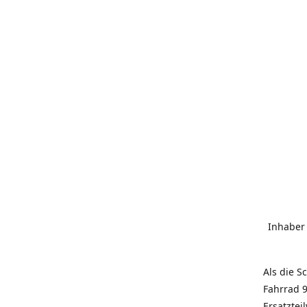
Inhaber
Als die S
Fahrrad 9
Ersatztei