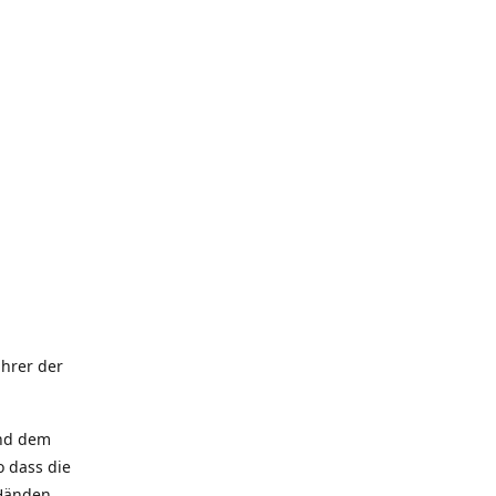
hrer der
und dem
 dass die
 Händen