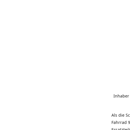
Inhaber
Als die S
Fahrrad 9
Ersatztei