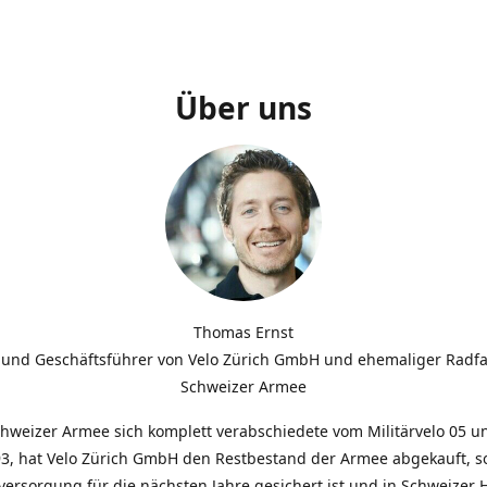
Über uns
Thomas Ernst
 und Geschäftsführer von Velo Zürich GmbH und ehemaliger Radfa
Schweizer Armee
chweizer Armee sich komplett verabschiedete vom Militärvelo 05 
3, hat Velo Zürich GmbH den Restbestand der Armee abgekauft, so
lversorgung für die nächsten Jahre gesichert ist und in Schweizer