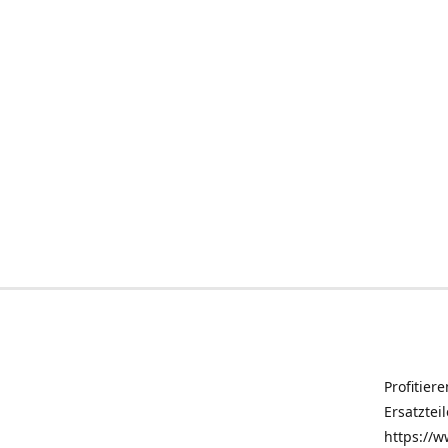
Profitier
Ersatztei
https://w