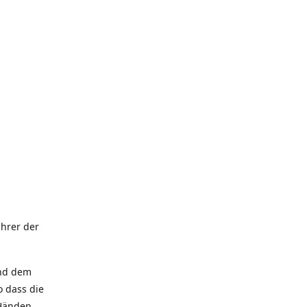
hrer der
und dem
 dass die
 Händen