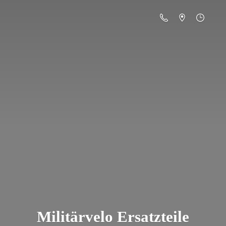
Militä
rvelo Ersatzteile