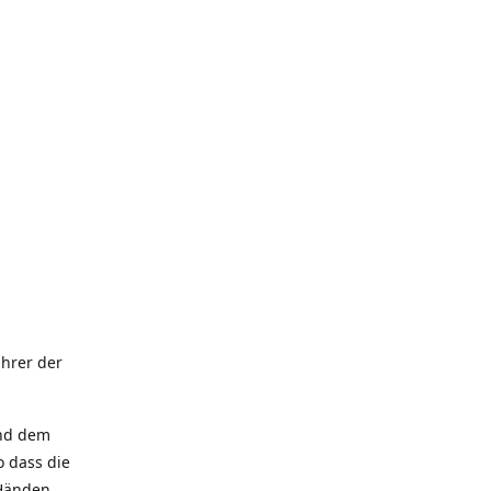
hrer der
und dem
 dass die
 Händen