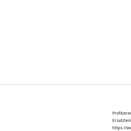
Profitier
Ersatztei
https://w