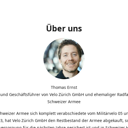
Über uns
Thomas Ernst
 und Geschäftsführer von Velo Zürich GmbH und ehemaliger Radfa
Schweizer Armee
chweizer Armee sich komplett verabschiedete vom Militärvelo 05 
3, hat Velo Zürich GmbH den Restbestand der Armee abgekauft, so
lversorgung für die nächsten Jahre gesichert ist und in Schweizer