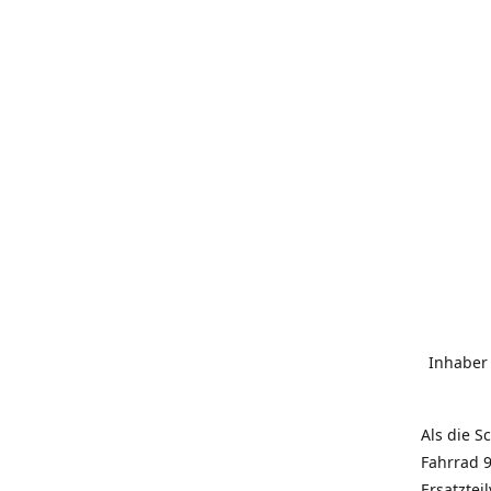
Inhaber
Als die S
Fahrrad 9
Ersatztei