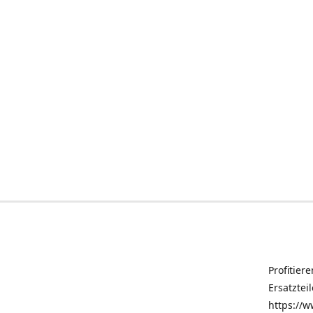
Profitier
Ersatztei
https://w