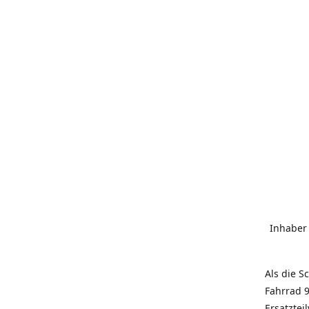
Inhaber
Als die S
Fahrrad 9
Ersatztei