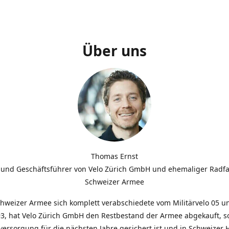
Über uns
Thomas Ernst
 und Geschäftsführer von Velo Zürich GmbH und ehemaliger Radfa
Schweizer Armee
chweizer Armee sich komplett verabschiedete vom Militärvelo 05 
3, hat Velo Zürich GmbH den Restbestand der Armee abgekauft, so
lversorgung für die nächsten Jahre gesichert ist und in Schweizer