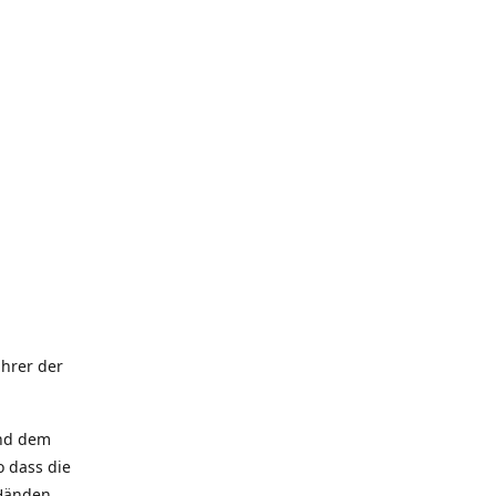
hrer der
und dem
 dass die
 Händen