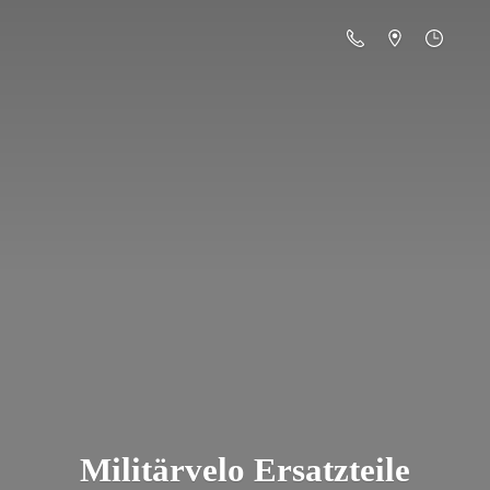
Militä
rvelo Ersatzteile