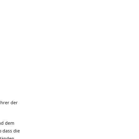
hrer der
und dem
 dass die
 Händen