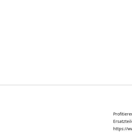
Profitier
Ersatztei
https://w