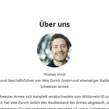
Über uns
Thomas Ernst
 und Geschäftsführer von Velo Zürich GmbH und ehemaliger Radfa
Schweizer Armee
chweizer Armee sich komplett verabschiedete vom Militärvelo 05 
3, hat Velo Zürich GmbH den Restbestand der Armee abgekauft, so
lversorgung für die nächsten Jahre gesichert ist und in Schweizer