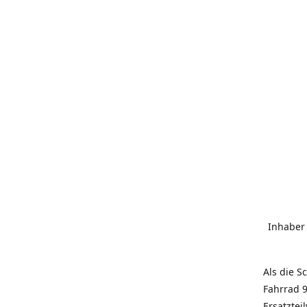
Inhaber
Als die S
Fahrrad 9
Ersatztei