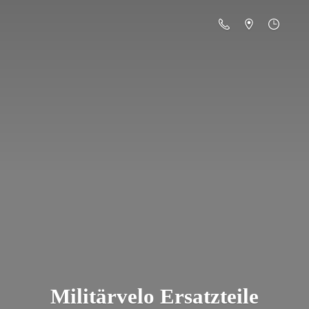
Militä
rvelo Ersatzteile