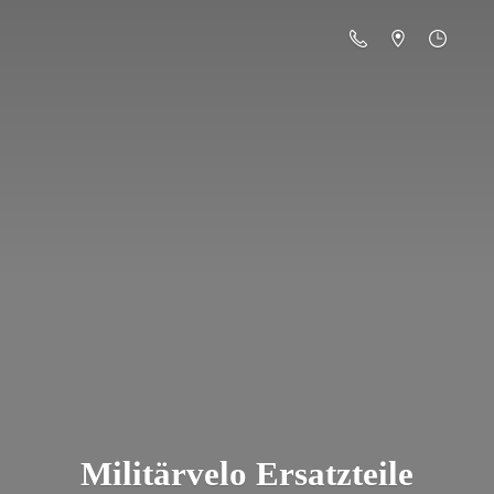
Militä
rvelo Ersatzteile