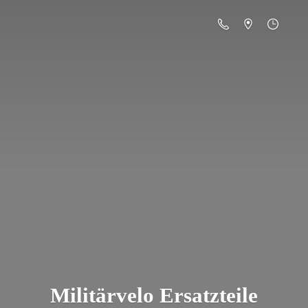
Militä
rvelo Ersatzteile