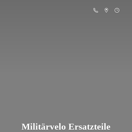
Militä
rvelo Ersatzteile