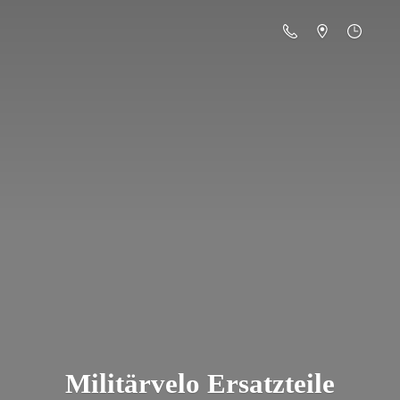
Militä
rvelo Ersatzteile