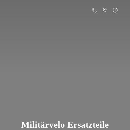
Militä
rvelo Ersatzteile