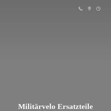
Militä
rvelo Ersatzteile