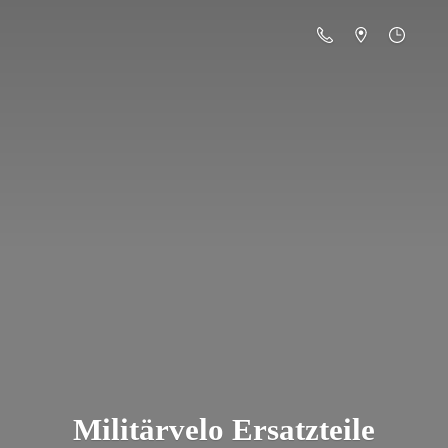
Militä
rvelo Ersatzteile