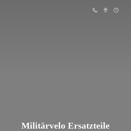
Militä
rvelo Ersatzteile