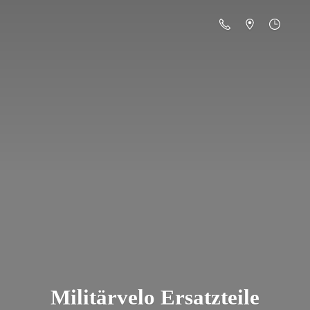
Militä
rvelo Ersatzteile